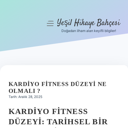
Yeşil Hikaye Bahçesi
menüyü
aç
Doğadan ilham alan keyifli bilgiler!
Anasayfa
Gizlilik Politikası
Yasal Uyarı
Hakkımızda
KARDIYO FITNESS DÜZEYI NE
OLMALI ?
Tarih: Aralık 28, 2025
KARDIYO FITNESS
DÜZEYI: TARIHSEL BIR