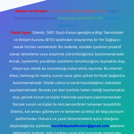
Reklam ve İletişim:
E-mail:
backlinkpaneli@gmail.com
Teams:
forumhizmeti@gmail.com
Whatsapp: 0262 606 0 726
Telegram:
@karabul
Yasal Uyarı:
Sitemiz, 5651 Sayılı Kanun gereğince Bilgi Teknolojileri
ve İletişim Kurumu (BTK) tarafından onaylanmış bir Yer Sağlayıcı
olarak hizmet vermektedir. Bu nedenle, sitedeki içerikleri proaktif
olarak denetleme veya araştırma yükümlülüğümüz bulunmamaktadır.
Ancak, üyelerimiz yazdıkları içeriklerin sorumluluğunu taşımakta olup,
siteye üye olarak bu sorumluluğu kabul etmiş sayılırlar. Bu internet
sitesi, herhangi bir marka, kurum veya şahıs şirketi ile hiçbir bağlantısı
bulunmamaktadır. Sitede yalnızca kendi hazırladığımız makaleler
paylaşılmaktadır. Burada yer alan içerikler haber niteliği taşımamakta
olup, gerçek kurum ve kişiler hakkında paylaşım yapılmamaktadır.
Gerçek kurum ve kişiler ile isim benzerlikleri tamamen tesadüfidir.
Sitemiz, kar amacı gütmeyen ve tamamen ücretsiz bir bilgi paylaşım
platformudur. Hukuka ve yasal düzenlemelere aykırı olduğunu
düşündüğünüz içerikleri,
backlinkpanelicomtr@gmail.com
adresine
bildirmeniz halinde, ilgili içerikler yasal süre içerisinde sitemizden