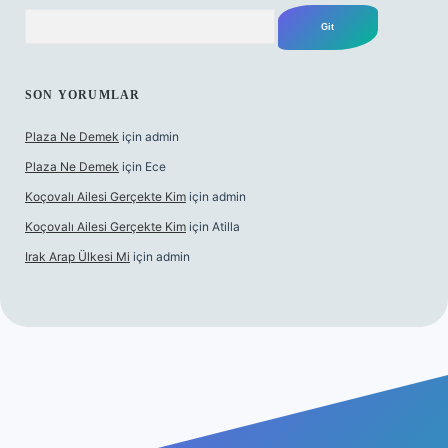
Arama
SON YORUMLAR
Plaza Ne Demek
için
admin
Plaza Ne Demek
için
Ece
Koçovalı Ailesi Gerçekte Kim
için
admin
Koçovalı Ailesi Gerçekte Kim
için
Atilla
Irak Arap Ülkesi Mi
için
admin
iş
ilbet giriş
betexper