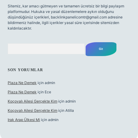
Sitemiz, kar amacı gütmeyen ve tamamen ücretsiz bir bilgi paylaşım
platformudur. Hukuka ve yasal düzenlemelere aykırı olduğunu
düşündüğünüz içerikleri,
backlinkpanelicomtr@gmail.com
adresine
bildirmeniz halinde, ilgili içerikler yasal süre içerisinde sitemizden
kaldırılacaktır.
Arama
SON YORUMLAR
Plaza Ne Demek
için
admin
Plaza Ne Demek
için
Ece
Koçovalı Ailesi Gerçekte Kim
için
admin
Koçovalı Ailesi Gerçekte Kim
için
Atilla
Irak Arap Ülkesi Mi
için
admin