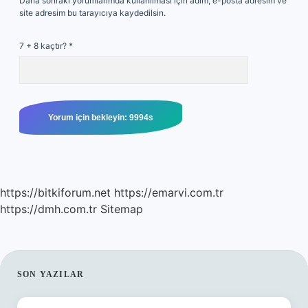
Daha sonraki yorumlarımda kullanılması için adım, e-posta adresim ve
site adresim bu tarayıcıya kaydedilsin.
7 + 8 kaçtır?
*
https://bitkiforum.net
https://emarvi.com.tr
https://dmh.com.tr
Sitemap
SIDEBAR
SON YAZILAR