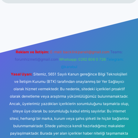
bil giriş
ilbet giriş
betexper
Reklam ve İletişim:
E-mail:
backlinkpaneli@gmail.com
Teams:
forumhizmeti@gmail.com
Whatsapp: 0262 606 0 726
Telegram:
@karabul
Yasal Uyarı:
Sitemiz, 5651 Sayılı Kanun gereğince Bilgi Teknolojileri
ve İletişim Kurumu (BTK) tarafından onaylanmış bir Yer Sağlayıcı
olarak hizmet vermektedir. Bu nedenle, sitedeki içerikleri proaktif
olarak denetleme veya araştırma yükümlülüğümüz bulunmamaktadır.
Ancak, üyelerimiz yazdıkları içeriklerin sorumluluğunu taşımakta olup,
siteye üye olarak bu sorumluluğu kabul etmiş sayılırlar. Bu internet
sitesi, herhangi bir marka, kurum veya şahıs şirketi ile hiçbir bağlantısı
bulunmamaktadır. Sitede yalnızca kendi hazırladığımız makaleler
paylaşılmaktadır. Burada yer alan içerikler haber niteliği taşımamakta